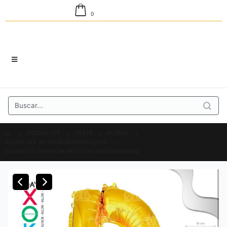
0
PRODUCTOS
FIESTA
GLOBOS
GLOBO FOIL 40-45CM NUMERO/LETRA
GLOBO FOIL 16"/40CM ORO D SKU:8433584506422