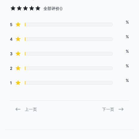
全部评价
(
)
%
Review data
star reviews
5
%
star reviews
4
%
star reviews
3
%
star reviews
2
%
star reviews
1
上一页
下一页