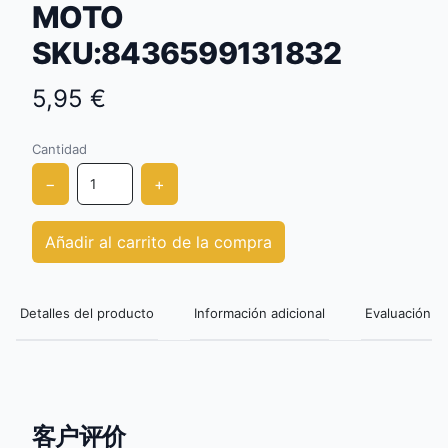
MOTO
SKU:8436599131832
5,95 €
Cantidad
−
+
Añadir al carrito de la compra
Detalles del producto
Información adicional
Evaluación de
客户评价