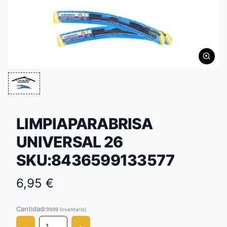
LIMPIAPARABRISA
UNIVERSAL 26
SKU:8436599133577
6,95 €
Cantidad
(9999
Inventario
)
−
+