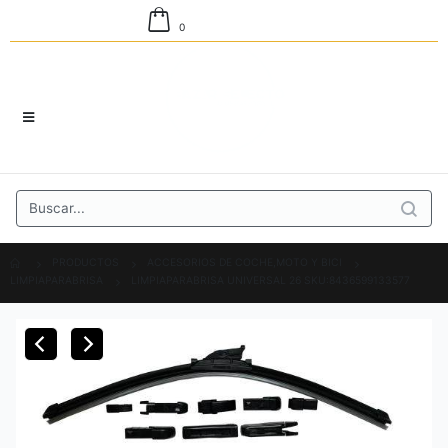
0
PRODUCTOS
ACCESORIOS DE COCHE,MOTO Y BICI
LIMPIAPARABRISA
LIMPIAPARABRISA UNIVERSAL 26 SKU:8436599133577