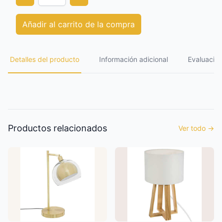
Añadir al carrito de la compra
Detalles del producto
Información adicional
Evaluación
Productos relacionados
Ver todo
→