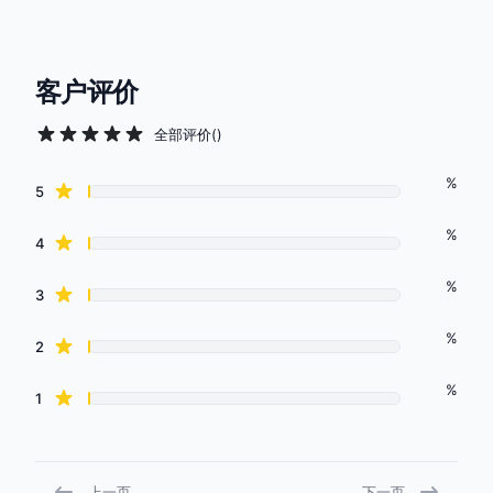
客户评价
全部评价
(
)
%
Review data
star reviews
5
%
star reviews
4
%
star reviews
3
%
star reviews
2
%
star reviews
1
上一页
下一页