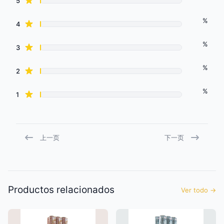
star reviews
5
%
star reviews
4
%
star reviews
3
%
star reviews
2
%
star reviews
1
上一页
下一页
Productos relacionados
Ver todo
→