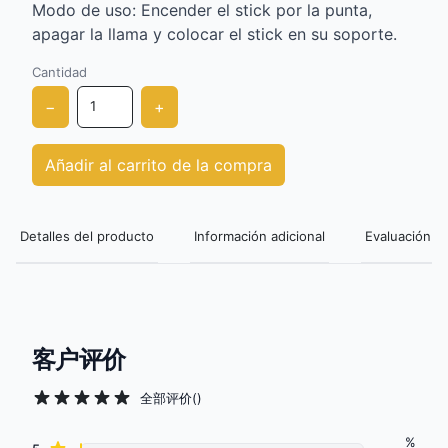
Modo de uso: Encender el stick por la punta,
apagar la llama y colocar el stick en su soporte.
Cantidad
−
+
Añadir al carrito de la compra
Detalles del producto
Información adicional
Evaluación de
客户评价
全部评价
(
)
%
Review data