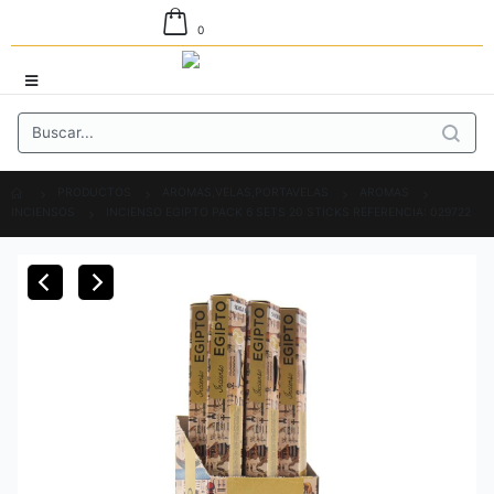
0
PRODUCTOS
AROMAS,VELAS,PORTAVELAS
AROMAS
INCIENSOS
INCIENSO EGIPTO PACK 6 SETS 20 STICKS REFERENCIA: 029722